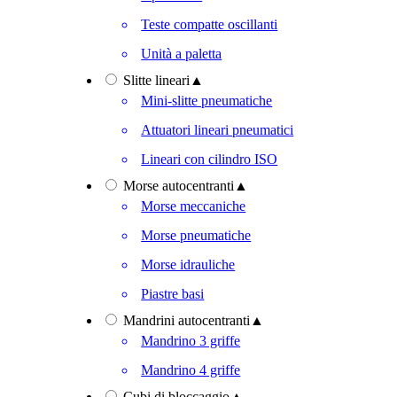
Teste compatte oscillanti
Unità a paletta
Slitte lineari
▲
Mini-slitte pneumatiche
Attuatori lineari pneumatici
Lineari con cilindro ISO
Morse autocentranti
▲
Morse meccaniche
Morse pneumatiche
Morse idrauliche
Piastre basi
Mandrini autocentranti
▲
Mandrino 3 griffe
Mandrino 4 griffe
Cubi di bloccaggio
▲