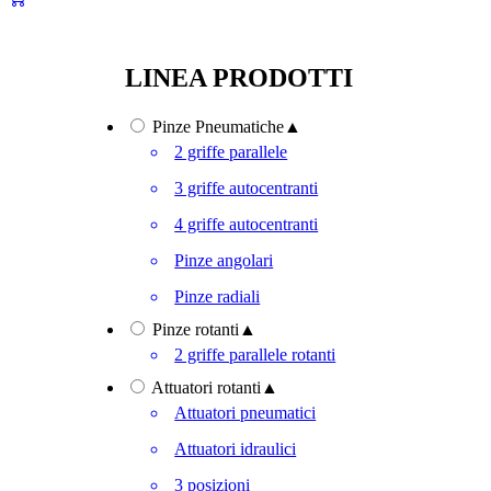
LINEA PRODOTTI
Pinze Pneumatiche
▲
2 griffe parallele
3 griffe autocentranti
4 griffe autocentranti
Pinze angolari
Pinze radiali
Pinze rotanti
▲
2 griffe parallele rotanti
Attuatori rotanti
▲
Attuatori pneumatici
Attuatori idraulici
3 posizioni