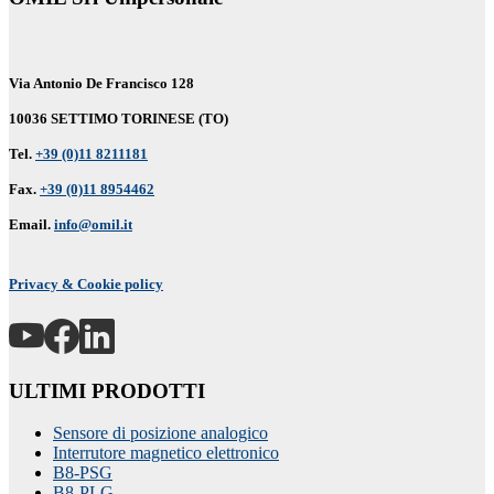
Via Antonio De Francisco 128
10036 SETTIMO TORINESE (TO)
Tel.
+39 (0)11 8211181
Fax.
+39 (0)11 8954462
Email.
info@omil.it
Privacy & Cookie policy
ULTIMI PRODOTTI
Sensore di posizione analogico
Interrutore magnetico elettronico
B8-PSG
B8-PLG