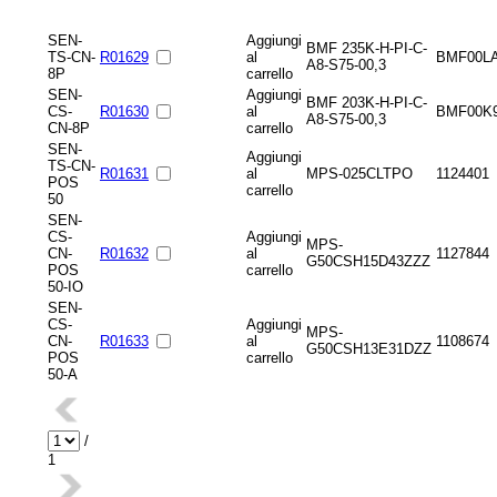
SEN-
Aggiungi
BMF 235K-H-PI-C-
TS-CN-
R01629
al
BMF00L
A8-S75-00,3
8P
carrello
SEN-
Aggiungi
BMF 203K-H-PI-C-
CS-
R01630
al
BMF00K
A8-S75-00,3
CN-8P
carrello
SEN-
Aggiungi
TS-CN-
R01631
al
MPS-025CLTPO
1124401
POS
carrello
50
SEN-
CS-
Aggiungi
MPS-
CN-
R01632
al
1127844
G50CSH15D43ZZZ
POS
carrello
50-IO
SEN-
CS-
Aggiungi
MPS-
CN-
R01633
al
1108674
G50CSH13E31DZZ
POS
carrello
50-A
/
1