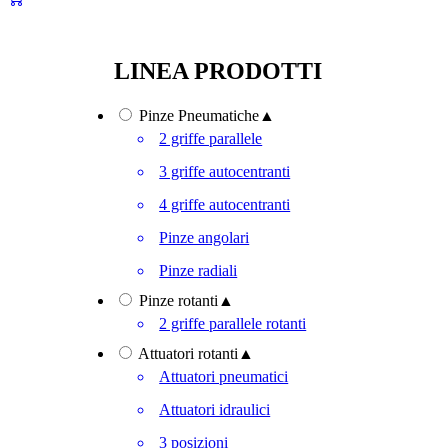
LINEA PRODOTTI
Pinze Pneumatiche
▲
2 griffe parallele
3 griffe autocentranti
4 griffe autocentranti
Pinze angolari
Pinze radiali
Pinze rotanti
▲
2 griffe parallele rotanti
Attuatori rotanti
▲
Attuatori pneumatici
Attuatori idraulici
3 posizioni