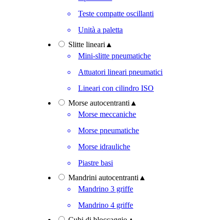
Teste compatte oscillanti
Unità a paletta
Slitte lineari
▲
Mini-slitte pneumatiche
Attuatori lineari pneumatici
Lineari con cilindro ISO
Morse autocentranti
▲
Morse meccaniche
Morse pneumatiche
Morse idrauliche
Piastre basi
Mandrini autocentranti
▲
Mandrino 3 griffe
Mandrino 4 griffe
Cubi di bloccaggio
▲