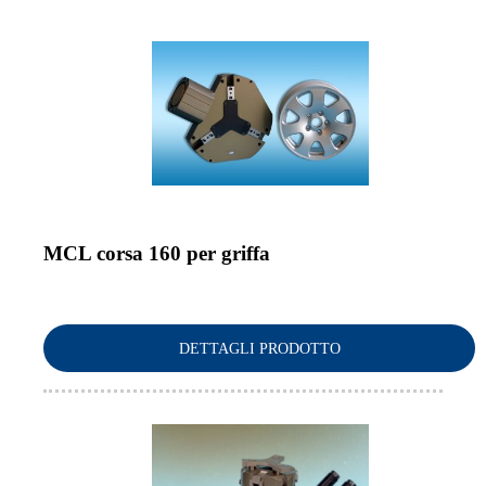
MCL corsa 160 per griffa
DETTAGLI PRODOTTO