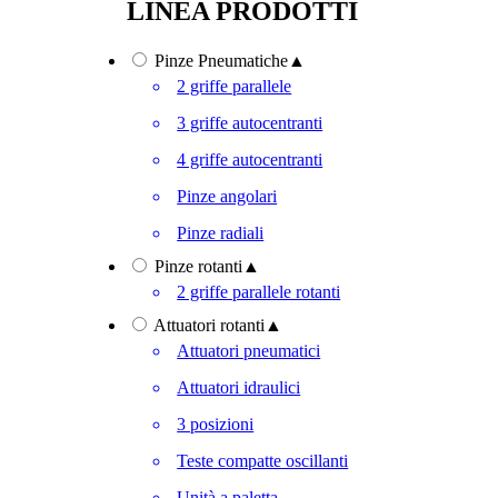
LINEA PRODOTTI
Pinze Pneumatiche
▲
2 griffe parallele
3 griffe autocentranti
4 griffe autocentranti
Pinze angolari
Pinze radiali
Pinze rotanti
▲
2 griffe parallele rotanti
Attuatori rotanti
▲
Attuatori pneumatici
Attuatori idraulici
3 posizioni
Teste compatte oscillanti
Unità a paletta