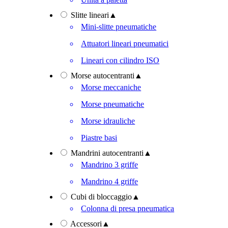
Slitte lineari
▲
Mini-slitte pneumatiche
Attuatori lineari pneumatici
Lineari con cilindro ISO
Morse autocentranti
▲
Morse meccaniche
Morse pneumatiche
Morse idrauliche
Piastre basi
Mandrini autocentranti
▲
Mandrino 3 griffe
Mandrino 4 griffe
Cubi di bloccaggio
▲
Colonna di presa pneumatica
Accessori
▲