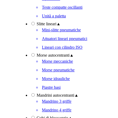
Teste compatte oscillanti
Unità a paletta
Slitte lineari
▲
Mini-slitte pneumatiche
Attuatori lineari pneumatici
Lineari con cilindro ISO
Morse autocentranti
▲
Morse meccaniche
Morse pneumatiche
Morse idrauliche
Piastre basi
Mandrini autocentranti
▲
Mandrino 3 griffe
Mandrino 4 griffe
Cubi di bloccaggio
▲