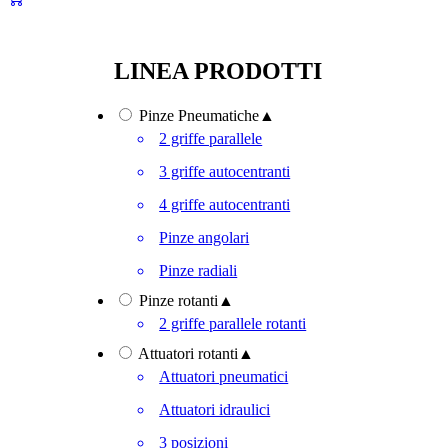
LINEA PRODOTTI
Pinze Pneumatiche
▲
2 griffe parallele
3 griffe autocentranti
4 griffe autocentranti
Pinze angolari
Pinze radiali
Pinze rotanti
▲
2 griffe parallele rotanti
Attuatori rotanti
▲
Attuatori pneumatici
Attuatori idraulici
3 posizioni