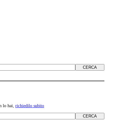
n lo hai,
richiedilo subito