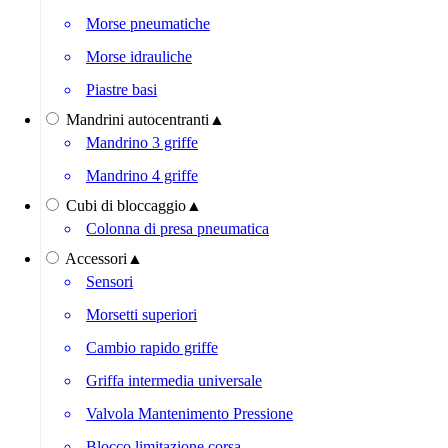
Morse pneumatiche
Morse idrauliche
Piastre basi
Mandrini autocentranti
▲
Mandrino 3 griffe
Mandrino 4 griffe
Cubi di bloccaggio
▲
Colonna di presa pneumatica
Accessori
▲
Sensori
Morsetti superiori
Cambio rapido griffe
Griffa intermedia universale
Valvola Mantenimento Pressione
Blocco limitazione corsa