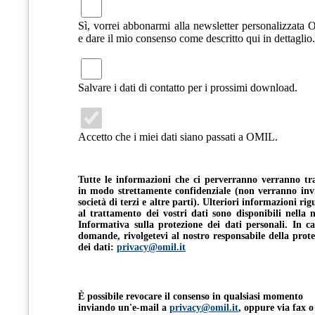
Sì, vorrei abbonarmi alla newsletter personalizzata
e dare il mio consenso come descritto qui in dettaglio.
Salvare i dati di contatto per i prossimi download.
Accetto che i miei dati siano passati a OMIL.
Tutte le informazioni che ci perverranno verranno tra
in modo strettamente confidenziale (non verranno invi
società di terzi e altre parti). Ulteriori informazioni ri
al trattamento dei vostri dati sono disponibili nella 
Informativa sulla protezione dei dati personali. In ca
domande, rivolgetevi al nostro responsabile della prot
dei dati:
privacy@omil.it
È possibile revocare il consenso in qualsiasi momento
inviando un'e-mail a
privacy@omil.it
, oppure via fax o