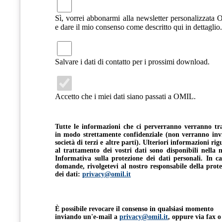
Sì, vorrei abbonarmi alla newsletter personalizzata
e dare il mio consenso come descritto qui in dettaglio.
Salvare i dati di contatto per i prossimi download.
Accetto che i miei dati siano passati a OMIL.
Tutte le informazioni che ci perverranno verranno tra
in modo strettamente confidenziale (non verranno invi
società di terzi e altre parti). Ulteriori informazioni ri
al trattamento dei vostri dati sono disponibili nella 
Informativa sulla protezione dei dati personali. In ca
domande, rivolgetevi al nostro responsabile della prot
dei dati:
privacy@omil.it
È possibile revocare il consenso in qualsiasi momento
inviando un'e-mail a
privacy@omil.it
, oppure via fax o