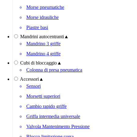
Morse pneumatiche
Morse idrauliche
Piastre basi
Mandrini autocentranti
▲
Mandrino 3 griffe
Mandrino 4 griffe
Cubi di bloccaggio
▲
Colonna di presa pneumatica
Accessori
▲
Sensori
Morsetti superiori
Cambio rapido griffe
Griffa intermedia universale
Valvola Mantenimento Pressione
Blocco limitazione corsa