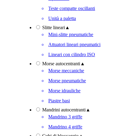
Teste compatte oscillanti
Unità a paletta
Slitte lineari
▲
Mini-slitte pneumatiche
Attuatori lineari pneumatici
Lineari con cilindro ISO
Morse autocentranti
▲
Morse meccaniche
Morse pneumatiche
Morse idrauliche
Piastre basi
Mandrini autocentranti
▲
Mandrino 3 griffe
Mandrino 4 griffe
Cubi di bloccaggio
▲