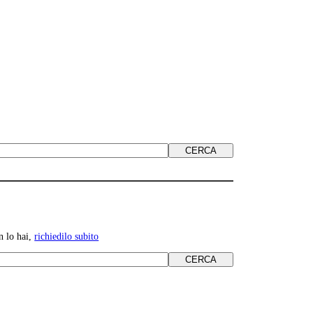
n lo hai,
richiedilo subito