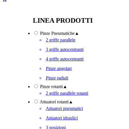
LINEA PRODOTTI
Pinze Pneumatiche
▲
2 griffe parallele
3 griffe autocentranti
4 griffe autocentranti
Pinze angolari
Pinze radiali
Pinze rotanti
▲
2 griffe parallele rotanti
Attuatori rotanti
▲
Attuatori pneumatici
Attuatori idraulici
3 posizioni