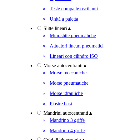
Teste compatte oscillanti
Unità a paletta
Slitte lineari
▲
Mini-slitte pneumatiche
Attuatori lineari pneumatici
Lineari con cilindro ISO
Morse autocentranti
▲
Morse meccaniche
Morse pneumatiche
Morse idrauliche
Piastre basi
Mandrini autocentranti
▲
Mandrino 3 griffe
Mandrino 4 griffe
Cubi di bloccaggio
▲