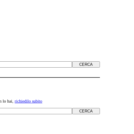
n lo hai,
richiedilo subito