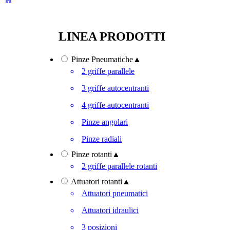
LINEA PRODOTTI
Pinze Pneumatiche
▲
2 griffe parallele
3 griffe autocentranti
4 griffe autocentranti
Pinze angolari
Pinze radiali
Pinze rotanti
▲
2 griffe parallele rotanti
Attuatori rotanti
▲
Attuatori pneumatici
Attuatori idraulici
3 posizioni