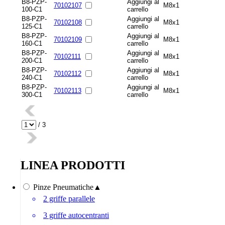
B8-PZP-
Aggiungi al
70102107
M8x1
100-C1
carrello
B8-PZP-
Aggiungi al
70102108
M8x1
125-C1
carrello
B8-PZP-
Aggiungi al
70102109
M8x1
160-C1
carrello
B8-PZP-
Aggiungi al
70102111
M8x1
200-C1
carrello
B8-PZP-
Aggiungi al
70102112
M8x1
240-C1
carrello
B8-PZP-
Aggiungi al
70102113
M8x1
300-C1
carrello
/
3
LINEA PRODOTTI
Pinze Pneumatiche
▲
2 griffe parallele
3 griffe autocentranti