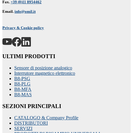
Fax.
+39 (0)11 8954462
Email.
info@omil.it
Privacy & Cookie policy
ULTIMI PRODOTTI
Sensore di posizione analogico
Interrutore magnetico elettronico
B8-PSG
B8-PLG
B8-MFA
B8-MAS
SEZIONI PRINCIPALI
CATALOGO & Company Profile
DISTRIBUTORI
SERVIZI