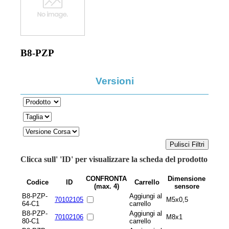
B8-PZP
Versioni
Clicca sull' 'ID' per visualizzare la scheda del prodotto
CONFRONTA
Dimensione
Codice
ID
Carrello
(max. 4)
sensore
B8-PZP-
Aggiungi al
70102105
M5x0,5
64-C1
carrello
B8-PZP-
Aggiungi al
70102106
M8x1
80-C1
carrello