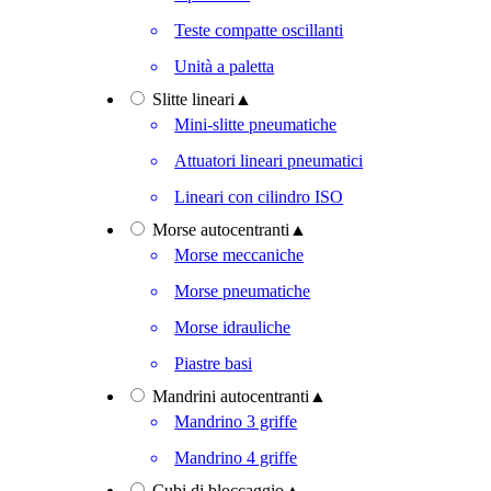
Teste compatte oscillanti
Unità a paletta
Slitte lineari
▲
Mini-slitte pneumatiche
Attuatori lineari pneumatici
Lineari con cilindro ISO
Morse autocentranti
▲
Morse meccaniche
Morse pneumatiche
Morse idrauliche
Piastre basi
Mandrini autocentranti
▲
Mandrino 3 griffe
Mandrino 4 griffe
Cubi di bloccaggio
▲