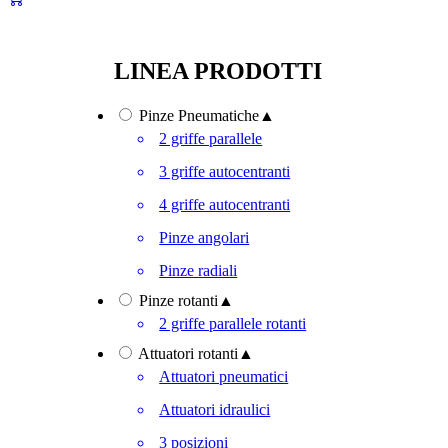
LINEA PRODOTTI
Pinze Pneumatiche
▲
2 griffe parallele
3 griffe autocentranti
4 griffe autocentranti
Pinze angolari
Pinze radiali
Pinze rotanti
▲
2 griffe parallele rotanti
Attuatori rotanti
▲
Attuatori pneumatici
Attuatori idraulici
3 posizioni