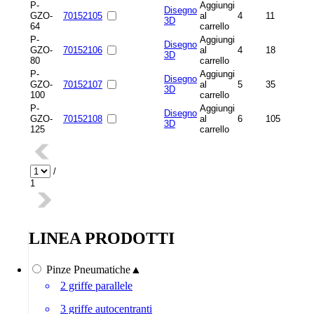
P-
Aggiungi
Disegno
GZO-
70152105
al
4
11
3D
64
carrello
P-
Aggiungi
Disegno
GZO-
70152106
al
4
18
3D
80
carrello
P-
Aggiungi
Disegno
GZO-
70152107
al
5
35
3D
100
carrello
P-
Aggiungi
Disegno
GZO-
70152108
al
6
105
3D
125
carrello
/
1
LINEA PRODOTTI
Pinze Pneumatiche
▲
2 griffe parallele
3 griffe autocentranti