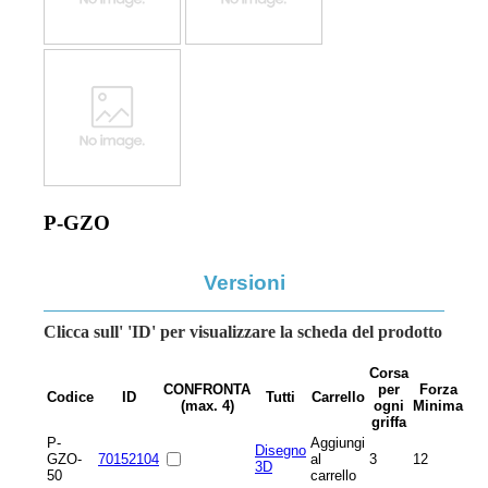
P-GZO
Versioni
Clicca sull' 'ID' per visualizzare la scheda del prodotto
Corsa
CONFRONTA
per
Forza
Codice
ID
Tutti
Carrello
(max. 4)
ogni
Minima
griffa
P-
Aggiungi
Disegno
GZO-
70152104
al
3
12
3D
50
carrello