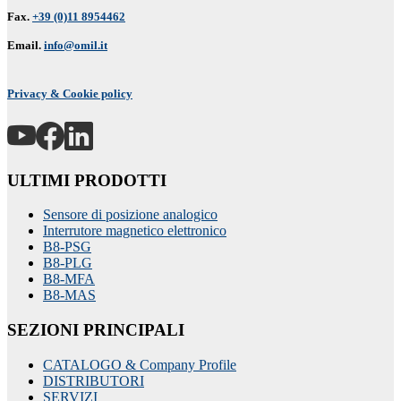
Fax.
+39 (0)11 8954462
Email.
info@omil.it
Privacy & Cookie policy
ULTIMI PRODOTTI
Sensore di posizione analogico
Interrutore magnetico elettronico
B8-PSG
B8-PLG
B8-MFA
B8-MAS
SEZIONI PRINCIPALI
CATALOGO & Company Profile
DISTRIBUTORI
SERVIZI