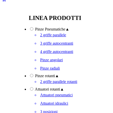
LINEA PRODOTTI
Pinze Pneumatiche
▲
2 griffe parallele
3 griffe autocentranti
4 griffe autocentranti
Pinze angolari
Pinze radiali
Pinze rotanti
▲
2 griffe parallele rotanti
Attuatori rotanti
▲
Attuatori pneumatici
Attuatori idraulici
3 posizioni