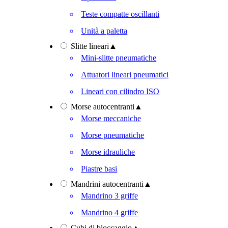
Teste compatte oscillanti
Unità a paletta
Slitte lineari
▲
Mini-slitte pneumatiche
Attuatori lineari pneumatici
Lineari con cilindro ISO
Morse autocentranti
▲
Morse meccaniche
Morse pneumatiche
Morse idrauliche
Piastre basi
Mandrini autocentranti
▲
Mandrino 3 griffe
Mandrino 4 griffe
Cubi di bloccaggio
▲