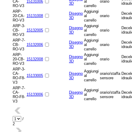
CA-
15131006
al
orario
3D
idraul
RO-V3
carrello
ARP-
Aggiungi
Disegno
Decel
20-CA-
15131008
al
orario
3D
idraul
RO-V3
carrello
ARP-3-
Aggiungi
Disegno
Decel
CB-
15132005
al
orario
3D
idraul
RO-V3
carrello
ARP-7-
Aggiungi
Disegno
Decel
CB-
15132006
al
orario
3D
idraul
RO-V3
carrello
ARP-
Aggiungi
Disegno
Decel
20-CB-
15132008
al
orario
3D
idraul
RO-V3
carrello
ARP-3-
Aggiungi
CA-
Disegno
orario/staffa
Decel
15133005
al
RO-F8-
3D
sensore
idraul
carrello
V3
ARP-7-
Aggiungi
CA-
Disegno
orario/staffa
Decel
15133006
al
RO-F8-
3D
sensore
idraul
carrello
V3
/
2