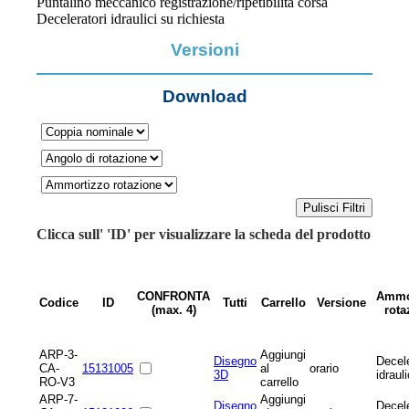
Puntalino meccanico registrazione/ripetibilità corsa
Deceleratori idraulici su richiesta
Versioni
Download
Clicca sull' 'ID' per visualizzare la scheda del prodotto
CONFRONTA
Ammo
Codice
ID
Tutti
Carrello
Versione
(max. 4)
rota
ARP-3-
Aggiungi
Disegno
Decel
CA-
15131005
al
orario
3D
idraul
RO-V3
carrello
ARP-7-
Aggiungi
Disegno
Decel