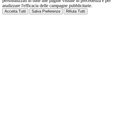
personalizzati in base alle pagine visitate in precedenza e per
analizzare l'efficacia delle campagne pubblicitarie.
Accetta Tutti
Salva Preferenze
Rifiuta Tutti