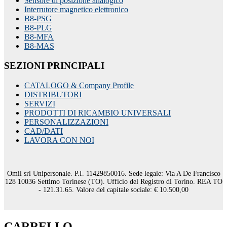
Sensore di posizione analogico
Interrutore magnetico elettronico
B8-PSG
B8-PLG
B8-MFA
B8-MAS
SEZIONI PRINCIPALI
CATALOGO & Company Profile
DISTRIBUTORI
SERVIZI
PRODOTTI DI RICAMBIO UNIVERSALI
PERSONALIZZAZIONI
CAD/DATI
LAVORA CON NOI
Omil srl Unipersonale. P.I. 11429850016. Sede legale: Via A De Francisco
128 10036 Settimo Torinese (TO). Ufficio del Registro di Torino. REA TO
- 121.31.65. Valore del capitale sociale: € 10.500,00
CARRELLO