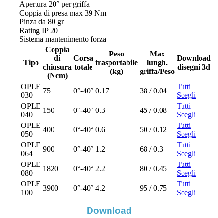
Apertura 20° per griffa
Coppia di presa max 39 Nm
Pinza da 80 gr
Rating IP 20
Sistema mantenimento forza
Coppia
Peso
Max
di
Corsa
Download
Tipo
trasportabile
lungh.
chiusura
totale
disegni 3d
(kg)
griffa/Peso
(Ncm)
OPLE
Tutti
75
0°-40°
0.17
38 / 0.04
030
Scegli
OPLE
Tutti
150
0°-40°
0.3
45 / 0.08
040
Scegli
OPLE
Tutti
400
0°-40°
0.6
50 / 0.12
050
Scegli
OPLE
Tutti
900
0°-40°
1.2
68 / 0.3
064
Scegli
OPLE
Tutti
1820
0°-40°
2.2
80 / 0.45
080
Scegli
OPLE
Tutti
3900
0°-40°
4.2
95 / 0.75
100
Scegli
Download