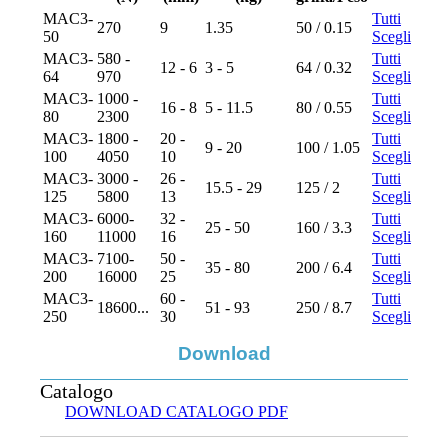
MAC3-
Tutti
270
9
1.35
50 / 0.15
50
Scegli
MAC3-
580 -
Tutti
12 - 6
3 - 5
64 / 0.32
64
970
Scegli
MAC3-
1000 -
Tutti
16 - 8
5 - 11.5
80 / 0.55
80
2300
Scegli
MAC3-
1800 -
20 -
Tutti
9 - 20
100 / 1.05
100
4050
10
Scegli
MAC3-
3000 -
26 -
Tutti
15.5 - 29
125 / 2
125
5800
13
Scegli
MAC3-
6000-
32 -
Tutti
25 - 50
160 / 3.3
160
11000
16
Scegli
MAC3-
7100-
50 -
Tutti
35 - 80
200 / 6.4
200
16000
25
Scegli
MAC3-
60 -
Tutti
18600...
51 - 93
250 / 8.7
250
30
Scegli
Download
Catalogo
DOWNLOAD CATALOGO PDF