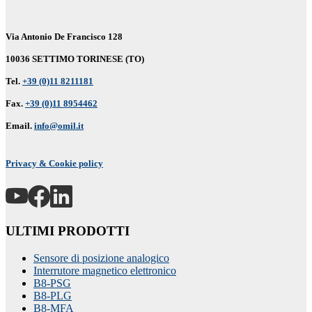
Via Antonio De Francisco 128
10036 SETTIMO TORINESE (TO)
Tel.
+39 (0)11 8211181
Fax.
+39 (0)11 8954462
Email.
info@omil.it
Privacy & Cookie policy
ULTIMI PRODOTTI
Sensore di posizione analogico
Interrutore magnetico elettronico
B8-PSG
B8-PLG
B8-MFA