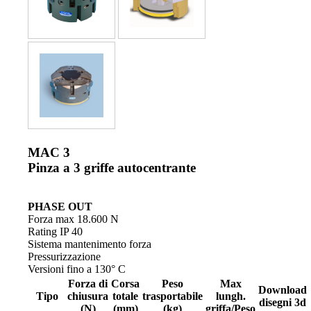
MAC 3
Pinza a 3 griffe autocentrante
PHASE OUT
Forza max 18.600 N
Rating IP 40
Sistema mantenimento forza
Pressurizzazione
Versioni fino a 130° C
Forza di
Corsa
Peso
Max
Download
Tipo
chiusura
totale
trasportabile
lungh.
disegni 3d
(N)
(mm)
(kg)
griffa/Peso