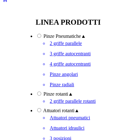
LINEA PRODOTTI
Pinze Pneumatiche
▲
2 griffe parallele
3 griffe autocentranti
4 griffe autocentranti
Pinze angolari
Pinze radiali
Pinze rotanti
▲
2 griffe parallele rotanti
Attuatori rotanti
▲
Attuatori pneumatici
Attuatori idraulici
3 posizioni