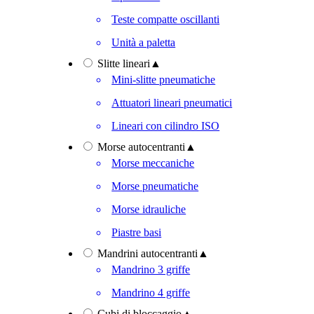
Teste compatte oscillanti
Unità a paletta
Slitte lineari
▲
Mini-slitte pneumatiche
Attuatori lineari pneumatici
Lineari con cilindro ISO
Morse autocentranti
▲
Morse meccaniche
Morse pneumatiche
Morse idrauliche
Piastre basi
Mandrini autocentranti
▲
Mandrino 3 griffe
Mandrino 4 griffe
Cubi di bloccaggio
▲