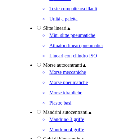
Teste compatte oscillanti
Unità a paletta
Slitte lineari
▲
Mini-slitte pneumatiche
Attuatori lineari pneumatici
Lineari con cilindro ISO
Morse autocentranti
▲
Morse meccaniche
Morse pneumatiche
Morse idrauliche
Piastre basi
Mandrini autocentranti
▲
Mandrino 3 griffe
Mandrino 4 griffe
Cubi di bloccaggio
▲