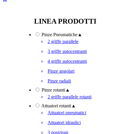
LINEA PRODOTTI
Pinze Pneumatiche
▲
2 griffe parallele
3 griffe autocentranti
4 griffe autocentranti
Pinze angolari
Pinze radiali
Pinze rotanti
▲
2 griffe parallele rotanti
Attuatori rotanti
▲
Attuatori pneumatici
Attuatori idraulici
3 posizioni