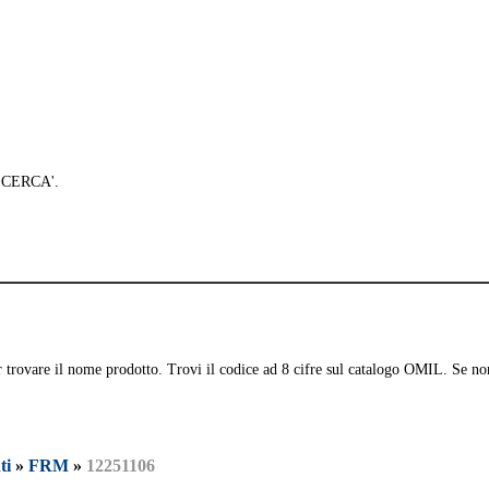
 'CERCA'.
per trovare il nome prodotto. Trovi il codice ad 8 cifre sul catalogo OMIL. Se no
ti
»
FRM
»
12251106