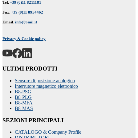
Tel.
+39 (0)11 8211181
Fax.
+39 (0)11 8954462
Email.
info@omil.it
Privacy & Cookie policy
ULTIMI PRODOTTI
Sensore di posizione analogico
Interrutore magnetico elettronico
B8-PSG
B8-PLG
B8-MFA
B8-MAS
SEZIONI PRINCIPALI
CATALOGO & Company Profile
DISTRIBUTORI