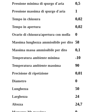
0,5
Pressione minima di spurgo d'aria
1
Pressione massima di spurgo d'aria
0,02
Tempo in chiusura
0,02
Tempo in apertura
0
Orario di chiusura/apertura con molla
58
Massima lunghezza ammissibile per dito
0,1
Massima massa ammissibile per dito
-10
Temperatura ambiente minima
90
Temperatura ambiente massima
0,01
Precisione di ripetizione
0
Diametro
50
Lunghezza
24
Larghezza
24,7
Altezza
9
Momento Mt massimo