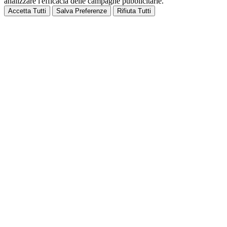
analizzare l'efficacia delle campagne pubblicitarie.
Accetta Tutti
Salva Preferenze
Rifiuta Tutti