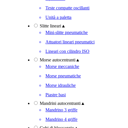
Teste compatte oscillanti
Unità a paletta
Slitte lineari
▲
Mini-slitte pneumatiche
Attuatori lineari pneumatici
Lineari con cilindro ISO
Morse autocentranti
▲
Morse meccaniche
Morse pneumatiche
Morse idrauliche
Piastre basi
Mandrini autocentranti
▲
Mandrino 3 griffe
Mandrino 4 griffe
Cubi di bloccaggio
▲