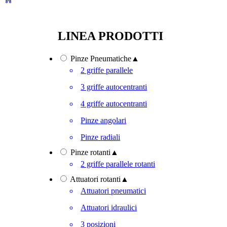
LINEA PRODOTTI
Pinze Pneumatiche
▲
2 griffe parallele
3 griffe autocentranti
4 griffe autocentranti
Pinze angolari
Pinze radiali
Pinze rotanti
▲
2 griffe parallele rotanti
Attuatori rotanti
▲
Attuatori pneumatici
Attuatori idraulici
3 posizioni