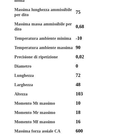
molla
Massima lunghezza ammissibile
75
per dito
Massima massa ammissibile per
0,68
dito
-10
Temperatura ambiente minima
90
Temperatura ambiente massima
0,02
Precisione di ripetizione
0
Diametro
72
Lunghezza
48
Larghezza
103
Altezza
10
Momento Mt massimo
18
Momento Mr massimo
16
Momento Mf massimo
600
Massima forza assiale CA